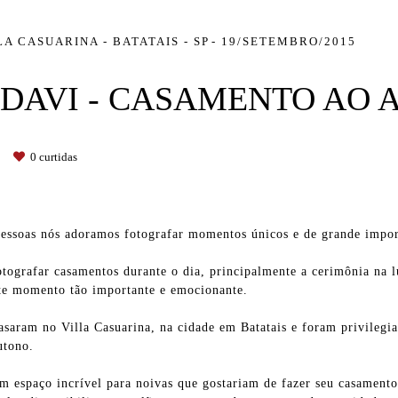
LA CASUARINA - BATATAIS - SP
19/SETEMBRO/2015
 DAVI - CASAMENTO AO 
0
curtidas
essoas nós adoramos fotografar momentos únicos e de grande impor
ografar casamentos durante o dia, principalmente a cerimônia na l
ste momento tão importante e emocionante.
casaram no Villa Casuarina, na cidade em Batatais e foram privile
utono.
um espaço incrível para noivas que gostariam de fazer seu casament